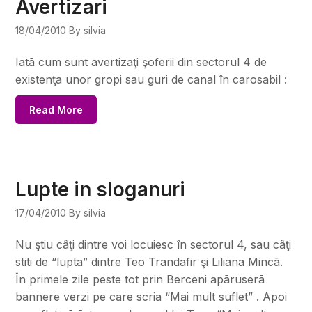
Avertizari
18/04/2010
By silvia
Iatã cum sunt avertizaţi şoferii din sectorul 4 de
existenţa unor gropi sau guri de canal în carosabil :
Read More
Lupte in sloganuri
17/04/2010
By silvia
Nu ştiu câţi dintre voi locuiesc în sectorul 4, sau câţi
stiti de “lupta” dintre Teo Trandafir şi Liliana Mincã.
În primele zile peste tot prin Berceni apãruserã
bannere verzi pe care scria “Mai mult suflet” . Apoi