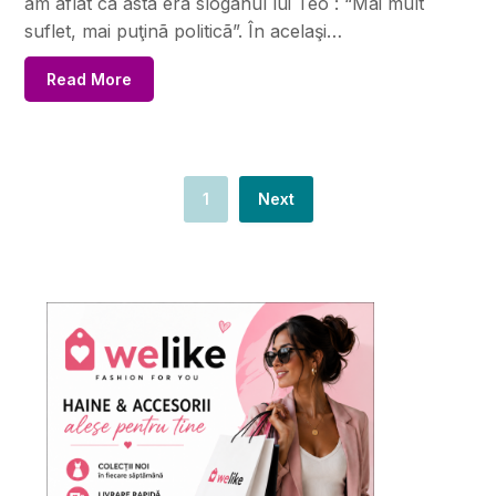
am aflat cã ãsta era sloganul lui Teo : “Mai mult
suflet, mai puţinã politicã”. În acelaşi…
Read More
1
Next