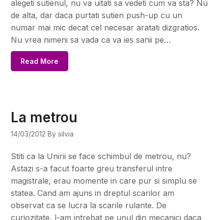
alegeti sutienul, nu va uitati sa vedeti cum va sta? Nu
de alta, dar daca purtati sutien push-up cu un
numar mai mic decat cel necesar aratati dizgratios.
Nu vrea nimeni sa vada ca va ies sanii pe…
Read More
La metrou
14/03/2012
By silvia
Stiti ca la Unirii se face schimbul de metrou, nu?
Astazi s-a facut foarte greu transferul intre
magistrale, erau momente in care pur si simplu se
statea. Cand am ajuns in dreptul scarilor am
observat ca se lucra la scarile rulante. De
curiozitate, l-am intrebat pe unul din mecanici daca