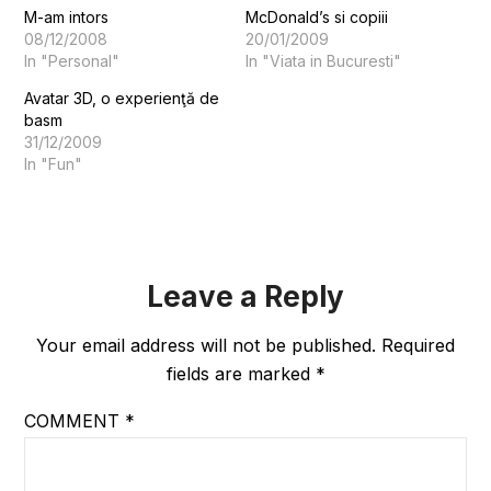
M-am intors
McDonald’s si copiii
08/12/2008
20/01/2009
In "Personal"
In "Viata in Bucuresti"
Avatar 3D, o experienţă de
basm
31/12/2009
In "Fun"
Leave a Reply
Your email address will not be published.
Required
fields are marked
*
COMMENT
*