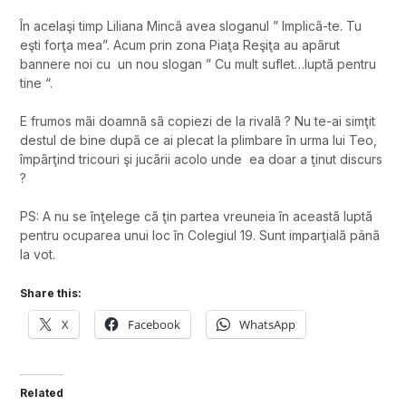
În acelaşi timp Liliana Mincã avea sloganul ” Implicã-te. Tu
eşti forţa mea”. Acum prin zona Piaţa Reşiţa au apãrut
bannere noi cu un nou slogan ” Cu mult suflet…luptã pentru
tine “.
E frumos mãi doamnã sã copiezi de la rivalã ? Nu te-ai simţit
destul de bine dupã ce ai plecat la plimbare în urma lui Teo,
împãrţind tricouri şi jucãrii acolo unde ea doar a ţinut discurs
?
PS: A nu se înţelege cã ţin partea vreuneia în aceastã luptã
pentru ocuparea unui loc în Colegiul 19. Sunt imparţialã pânã
la vot.
Share this:
X
Facebook
WhatsApp
Related