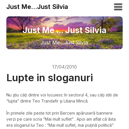
Just Me…Just Silvia
Just Me ... Just Silvia
Just Me…Just Silvia
17/04/2010
Lupte in sloganuri
Nu ştiu câţi dintre voi locuiesc în sectorul 4, sau câţi stiti de
“lupta” dintre Teo Trandafir şi Liliana Mincã.
În primele zile peste tot prin Berceni apãruserã bannere
verzi pe care scria “Mai mult suflet” . Apoi am aflat cã ãsta
era sloganul lui Teo : “Mai mult suflet, mai puţinã politicã”.