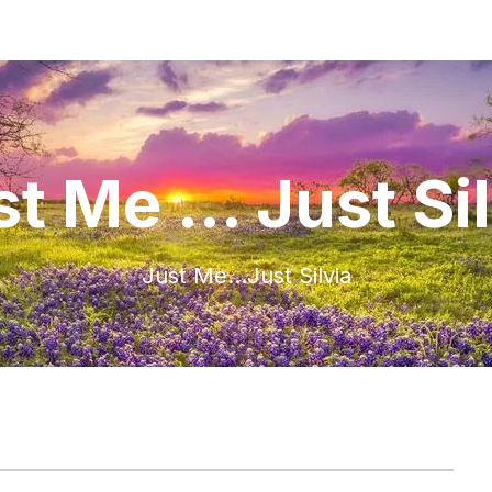
t Me ... Just Si
Just Me…Just Silvia