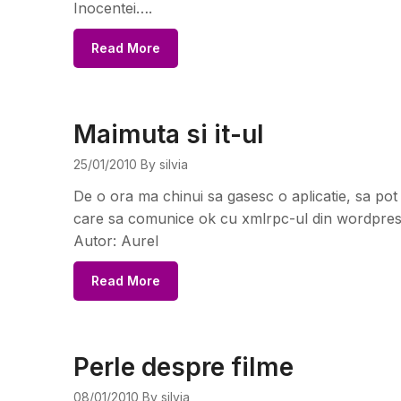
Inocentei….
Read More
Maimuta si it-ul
25/01/2010
By silvia
De o ora ma chinui sa gasesc o aplicatie, sa pot 
care sa comunice ok cu xmlrpc-ul din wordpress
Autor: Aurel
Read More
Perle despre filme
08/01/2010
By silvia