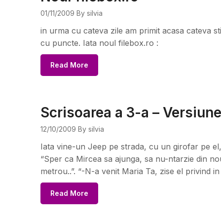
01/11/2009
By silvia
in urma cu cateva zile am primit acasa cateva stic
cu puncte. Iata noul filebox.ro :
Read More
Scrisoarea a 3-a – Versiun
12/10/2009
By silvia
Iata vine-un Jeep pe strada, cu un girofar pe el, 
“Sper ca Mircea sa ajunga, sa nu-ntarzie din no
metrou..”. “-N-a venit Maria Ta, zise el privind i
Read More