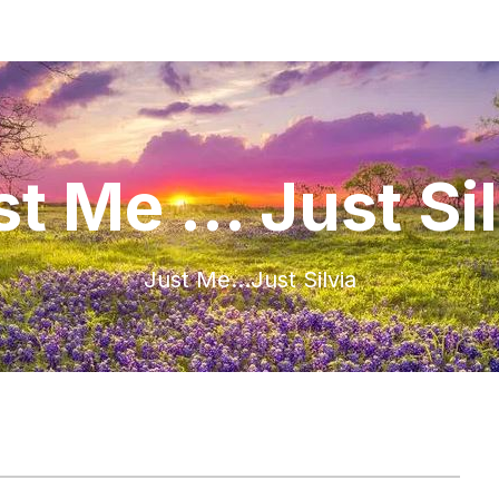
t Me ... Just Si
Just Me…Just Silvia