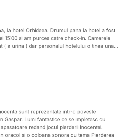
, la hotel Orhideea. Drumul pana la hotel a fost
rei 15:00 si am purces catre check-in. Camerele
at ( a urina ) dar personalul hotelului o tinea una…
inocenta sunt reprezentate intr-o poveste
an Gaspar. Lumi fantastice ce se impletesc cu
 apasatoare redand jocul pierderii inocentei.
un oracol si o coloana sonora cu tema Pierderea