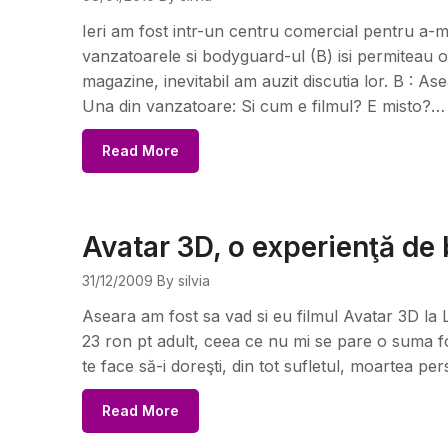
Ieri am fost intr-un centru comercial pentru a-m
vanzatoarele si bodyguard-ul (B) isi permiteau 
magazine, inevitabil am auzit discutia lor. B : Ase
Una din vanzatoare: Si cum e filmul? E misto?…
Read More
Avatar 3D, o experienţă de
31/12/2009
By silvia
Aseara am fost sa vad si eu filmul Avatar 3D la L
23 ron pt adult, ceea ce nu mi se pare o suma 
te face să-i doreşti, din tot sufletul, moartea 
Read More