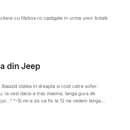
kere cu filebox.ro castigate in urma unor licitatii
ea din Jeep
Baiazid statea in dreapta si rosti catre sofer:
u. Ia vezi daca-a tras masina, langa gura de
n jur…” “-Si mi-a zis ca fix la 12 ne vedem langa…