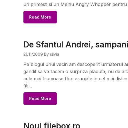
uri primesti si un Meniu Angry Whopper pentru 2
Read More
De Sfantul Andrei, sampan
21/11/2009
By silvia
Pe blogul unui vecin am descoperit urmatorul a
gandit sa va facem o surpriza placuta, nu de alt
cele mai frumoase flori aranjate in cel mai disti
fiti…
Read More
Noul filebox.ro