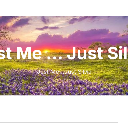
t Me ... Just Si
Just Me…Just Silvia