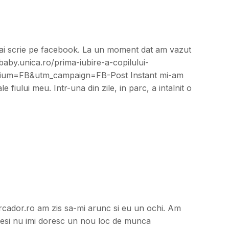
 mai scrie pe facebook. La un moment dat am vazut
/baby.unica.ro/prima-iubire-a-copilului-
um=FB&utm_campaign=FB-Post Instant mi-am
fiului meu. Intr-una din zile, in parc, a intalnit o
rcador.ro am zis sa-mi arunc si eu un ochi. Am
Desi nu imi doresc un nou loc de munca