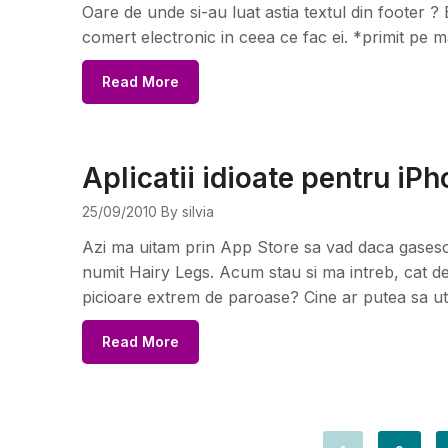
Oare de unde si-au luat astia textul din footer ? E
comert electronic in ceea ce fac ei. *primit pe m
Read More
Aplicatii idioate pentru iP
25/09/2010
By silvia
Azi ma uitam prin App Store sa vad daca gasesc
numit Hairy Legs. Acum stau si ma intreb, cat de c
picioare extrem de paroase? Cine ar putea sa uti
Read More