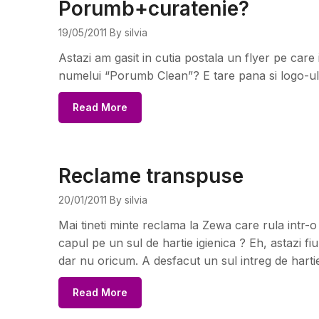
Porumb+curatenie?
19/05/2011
By silvia
Astazi am gasit in cutia postala un flyer pe care 
numelui “Porumb Clean”? E tare pana si logo-ul 
Read More
Reclame transpuse
20/01/2011
By silvia
Mai tineti minte reclama la Zewa care rula intr-o
capul pe un sul de hartie igienica ? Eh, astazi fi
dar nu oricum. A desfacut un sul intreg de hartie
Read More