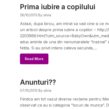
Prima iubire a copilului
28/10/2013
By silvia
Astazi, dupa birou, am intrat sa vad cine si ce
un articol despre prima iubire a copiilor – http:/
2203966.html?utm_source=BabyOwn&utm_medi
adus aminte de una din nenumaratele “traznai” ale 
fetita. S-au privit intens cateva secunde,…
Read More
Anunturi??
07/10/2013
By silvia
Fiindca am tot vazut diverse reclame pentru Me
observat ca au si categoria “locuri de munca”. 