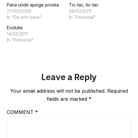
Pana unde ajunge prostia
Tic-tac, tic-tac
27/02/2009
08/02/2011
In "De prin ziare"
In "Personal"
Evolutie
14/02/2011
In "Personal"
Leave a Reply
Your email address will not be published.
Required
fields are marked
*
COMMENT
*