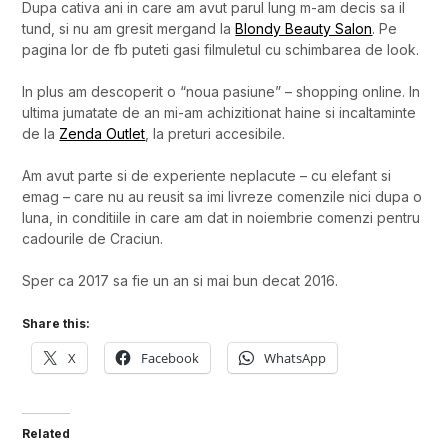
Dupa cativa ani in care am avut parul lung m-am decis sa il
tund, si nu am gresit mergand la
Blondy Beauty Salon
. Pe
pagina lor de fb puteti gasi filmuletul cu schimbarea de look.
In plus am descoperit o “noua pasiune” – shopping online. In
ultima jumatate de an mi-am achizitionat haine si incaltaminte
de la
Zenda Outlet
, la preturi accesibile.
Am avut parte si de experiente neplacute – cu elefant si
emag – care nu au reusit sa imi livreze comenzile nici dupa o
luna, in conditiile in care am dat in noiembrie comenzi pentru
cadourile de Craciun.
Sper ca 2017 sa fie un an si mai bun decat 2016.
Share this:
X
Facebook
WhatsApp
Related