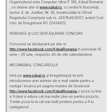
Organizatorul este Computer Ultra IT SRL Xdeal Romania
, ce deține site-ul
www.xdeal.ro
, cu sediul în Bucureşti,
sector 4, str. Justitiei, Nr. 36, înmatriculată la Oficiul
Registrului Comerţului sub nr. J03/1846/2007, având Cod
Unic de Înregistrare RO 22434922.
PERIOADĂ ȘI LOC DESFĂŞURARE CONCURS
Concursul se desășoară pe site-ul
http://www.facebook.com/XdealRomania
în perioada 16
iunie – 26 iulie, respectiv 40 de zile calendaristice.
MECANISMUL CONCURSULUI
Intră pe
www.xdeal.ro
şi înregistrează-te prin
introducerea unei adrese de e-mail valide pentru a
castiga ! Incarca pe pagina noastra de facebook
http://www.facebook.com/XdealRomania
o poza cu tine
si Xdeal si aduna cat mai multe Like-uri pentru poza ta .
Trimite poza ta la cat mai multi prieteni pentru a fi tu
castigatorul .