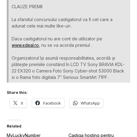
CLAUZE PREMII
La sfarsitul concursului castigatorul va fi cel care a
adunat cele mai multe like-uri .
Daca castigatorul nu are cont de utilizator pe
www.xdeal.ro
, nu se va acorda premiul .
Organizatorul își asumă responsabilitatea, acordă și
plătește premiile constând în LCD TV Sony BRAVIA KDL-
22 EX320 o Camera Foto Sony Cyber-shot S3000 Black
si o Rama foto digitala 7″ Serioux SmartArt 71PF.
Share this:
X
Facebook
WhatsApp
Related
MyLuckyNumber
Castiga hosting pentru