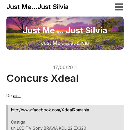
Just Me…Just Silvia
Just Me ... Just Silvia
Just Me…Just Silvia
17/06/2011
Concurs Xdeal
De
aici
:
http://www.facebook.com/XdealRomania
Castiga
un LCD TV Sony BRAVIA KDL-22 EX320