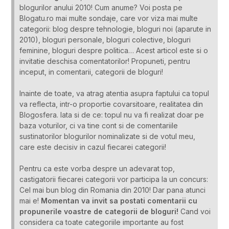
blogurilor anului 2010! Cum anume? Voi posta pe
Blogatu.ro mai multe sondaje, care vor viza mai multe
categorii: blog despre tehnologie, bloguri noi (aparute in
2010), bloguri personale, bloguri colective, bloguri
feminine, bloguri despre politica… Acest articol este si o
invitatie deschisa comentatorilor! Propuneti, pentru
inceput, in comentarii, categorii de bloguri!
Inainte de toate, va atrag atentia asupra faptului ca topul
va reflecta, intr-o proportie covarsitoare, realitatea din
Blogosfera. Iata si de ce: topul nu va fi realizat doar pe
baza voturilor, ci va tine cont si de comentariile
sustinatorilor blogurilor nominalizate si de votul meu,
care este decisiv in cazul fiecarei categorii!
Pentru ca este vorba despre un adevarat top,
castigatorii fiecarei categorii vor participa la un concurs:
Cel mai bun blog din Romania din 2010! Dar pana atunci
mai e!
Momentan va invit sa postati comentarii cu
propunerile voastre de categorii de bloguri!
Cand voi
considera ca toate categoriile importante au fost