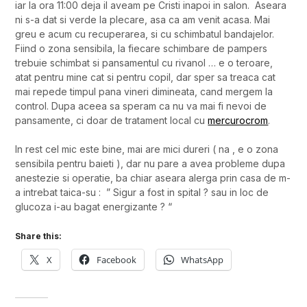
iar la ora 11:00 deja il aveam pe Cristi inapoi in salon. Aseara
ni s-a dat si verde la plecare, asa ca am venit acasa. Mai
greu e acum cu recuperarea, si cu schimbatul bandajelor.
Fiind o zona sensibila, la fiecare schimbare de pampers
trebuie schimbat si pansamentul cu rivanol … e o teroare,
atat pentru mine cat si pentru copil, dar sper sa treaca cat
mai repede timpul pana vineri dimineata, cand mergem la
control. Dupa aceea sa speram ca nu va mai fi nevoi de
pansamente, ci doar de tratament local cu
mercurocrom
.
In rest cel mic este bine, mai are mici dureri ( na , e o zona
sensibila pentru baieti ), dar nu pare a avea probleme dupa
anestezie si operatie, ba chiar aseara alerga prin casa de m-
a intrebat taica-su : ” Sigur a fost in spital ? sau in loc de
glucoza i-au bagat energizante ? “
Share this:
X
Facebook
WhatsApp