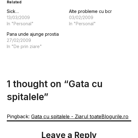
Related
Sick…
Alte probleme cu bcr
13/03/2009
03/02/2009
In "Personal"
In "Personal"
Pana unde ajunge prostia
27/02/2009
In "De prin ziare"
1 thought on “
Gata cu
spitalele
”
Pingback:
Gata cu spitalele - Ziarul toateBlogurile.ro
Leave a Reply