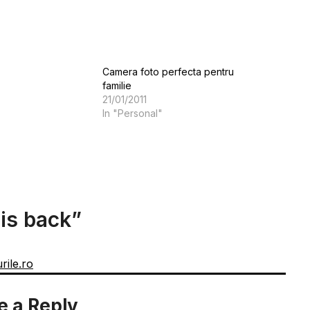
Camera foto perfecta pentru
familie
21/01/2011
In "Personal"
is back
”
rile.ro
e a Reply