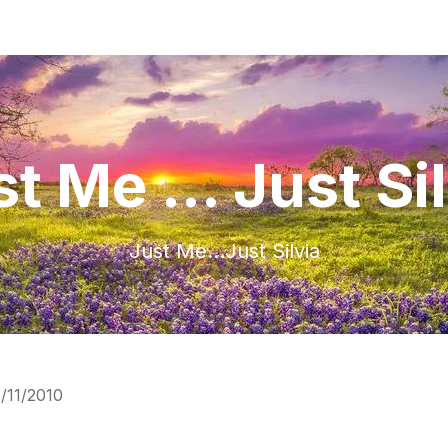
t Me ... Just Si
Just Me…Just Silvia
/11/2010