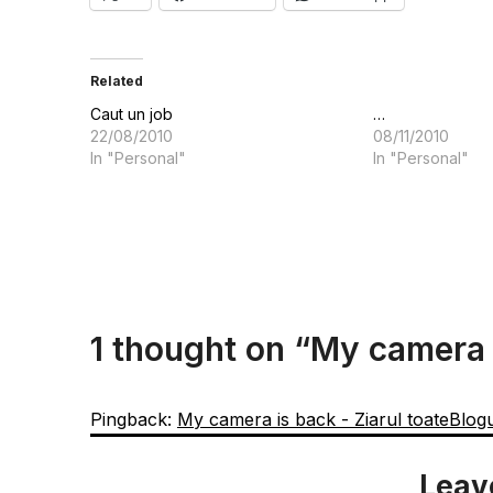
Related
Caut un job
…
22/08/2010
08/11/2010
In "Personal"
In "Personal"
1 thought on “
My camera 
Pingback:
My camera is back - Ziarul toateBlogu
Leav