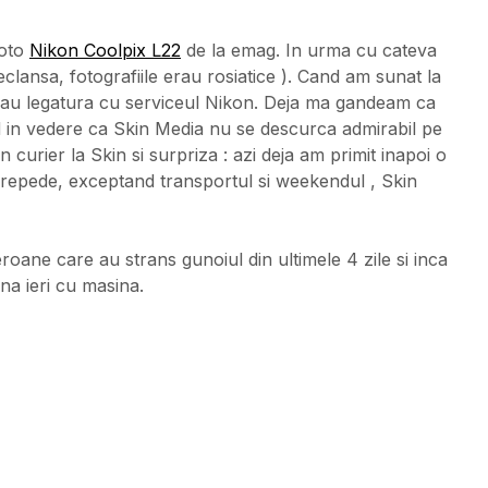
foto
Nikon Coolpix L22
de la emag. In urma cu cateva
declansa, fotografiile erau rosiatice ). Cand am sunat la
 iau legatura cu serviceul Nikon. Deja ma gandeam ca
 in vedere ca Skin Media nu se descurca admirabil pe
 curier la Skin si surpriza : azi deja am primit inapoi o
e repede, exceptand transportul si weekendul , Skin
eroane care au strans gunoiul din ultimele 4 zile si inca
na ieri cu masina.