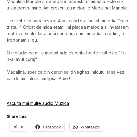
Madalina Manole a decedat in aceasta dimineata. Este o zi
trista pentru mine. Am crescut cu melodile Madalinei Manole.
Tin minte ca aveam vreo 4 ani cand s-a lansat melodia “Fata
trista…”. Oricat de mica eram, imi placea melodia si invatasem
toate versurile. Iar atunci cand auzeam melodia la radio , o
fredonam si eu.
O melodie ce mi-a marcat adolescenta foarte mult este “Tu
n-ai avut curaj”.
Madalina, sper ca din ceruri sa iti veghezi micutul si sa vezi
cat de mult iti simtim lipsa. Adio !
Asculta mai multe audio Muzica
Share this:
X
Facebook
WhatsApp