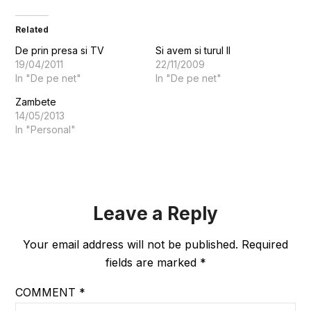
Related
De prin presa si TV
Si avem si turul II
19/04/2011
22/11/2009
In "De pe net"
In "De pe net"
Zambete
14/05/2013
In "Personal"
Leave a Reply
Your email address will not be published.
Required
fields are marked
*
COMMENT
*