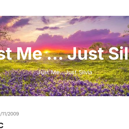
t Me ... Just Si
Just Me…Just Silvia
/11/2009
c