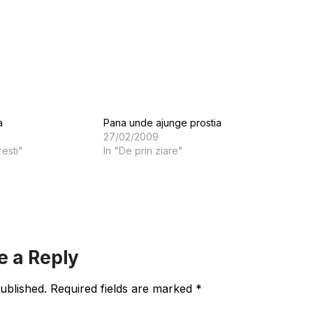
a
Pana unde ajunge prostia
27/02/2009
resti"
In "De prin ziare"
e a Reply
ublished.
Required fields are marked
*