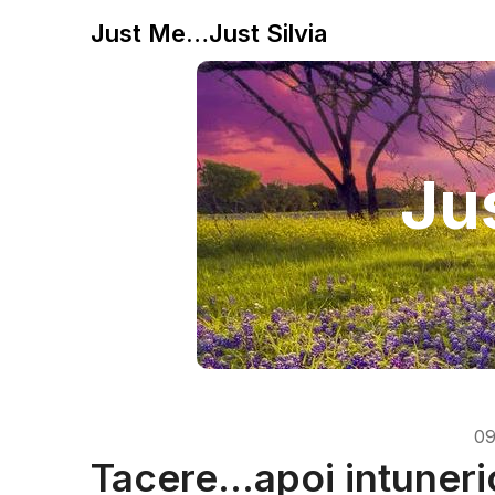
Just Me…Just Silvia
Jus
09
Tacere…apoi intuneri