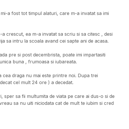
i-a fost tot timpul alaturi, care m-a invatat sa imi
a crescut, ea m-a invatat sa scriu si sa citesc , desi
ja sa intru la scoala avand cei sapte ani de acasa.
oada pre si post decembrista, poate imi impartasiti
 bunica buna , frumoasa si iubareata.
a cea draga nu mai este printre noi. Dupa trei
 decat cel mult 24 ore ) a decedat.
i, sper sa fii multumita de viata pe care ai dus-o si de
, vreau sa nu uiti niciodata cat de mult te iubim si cred