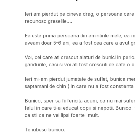
Ieri am pierdut pe cineva drag, o persoana care m
recunosc greselile….
Ea este prima persoana din amintirile mele, ea m-
aveam doar 5-6 ani, ea a fost cea care a avut gri
Voi, cei care ati crescut alaturi de bunici in peri
gandurile, caci si voi ati fost crescuti de cate o
Ieri mi-am pierdut jumatate de suflet, bunica me
saptamani de chin ( in care nu a fost constienta
Bunico, sper sa fii fericita acum, ca nu mai sufer
felul in care ti-ai educat copiii si nepotii. Bunico
ca stii ca ne vei lipsi foarte mult.
Te iubesc bunico.