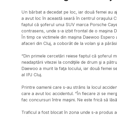
Un bărbat a decedat pe loc, iar două femei au a
a avut loc în această seară în centrul oraşului 
faptul că şoferul unui SUV marca Porsche Cayenn
contrasens, unde s-a izbit frontal de o maşina
În timp ce victimele din maşina Daewoo Espero 
afaceri din Cluj, a coborât de la volan şi a părăsi
“Din primele cercetări reiese faptul că şoferul m
neadaptării vitezei la condiţiile de drum şi a pă
Daewoo a murit la faţa locului, iar două femei se 
al IPJ Cluj.
Printre oamenii care s-au strâns la locul acciden
care a avut loc accidentul. “În fiecare zi se merge
fac concursuri între maşini. Ne este frică să lăsă
Traficul a fost blocat în zona unde s-a produs ac