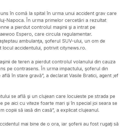
juns în comă la spital în urma unui accident grav care
Cluj-Napoca. În urma primelor cercetări a rezultat
e a pierdut controlul maşinii şi a intrat pe
 Daewoo Espero, care circula regulamentar.
aşteptau ambulanţa, şoferul SUV-ului, un om de
t locul accidentului, potrivit citynews.ro.
aşinii de teren a pierdut controlul volanului din cauza
truns pe contrasens. În urma impactului, şoferul din
află în stare gravă”, a declarat Vasile Bratici, agent ;ef
tului se află şi un clujean care locuieste pe strada pe
 pe aici cu viteze foarte mari şi în special joi seara se
m copiii să iasă din casă”, a explicat clujeanul.
cidentul mai bine de o ora, iar şoferii au fost rugaţi să