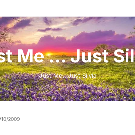
t Me ... Just Si
Just Me…Just Silvia
/10/2009