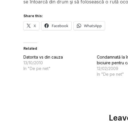
se întoarcă din drum şi să folosească o rută ocol
Share this:
X
Facebook
WhatsApp
Related
Datorita vs din cauza
Condamnată la î
13/10/2010
biciuire pentru c
In "De pe net"
12/02/2009
In "De pe net"
Leav