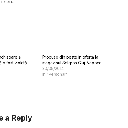
itoare.
nchisoare şi
Produse din peste in oferta la
ă a fost violată
magazinul Selgros Cluj-Napoca
30/05/2014
In "Personal"
e a Reply