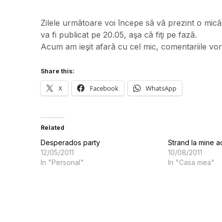
Zilele urmãtoare voi începe sã vã prezint o micã
va fi publicat pe 20.05, aşa cã fiţi pe fazã.
Acum am ieşit afarã cu cel mic, comentariile vo
Share this:
X
Facebook
WhatsApp
Related
Desperados party
Strand la mine a
12/05/2011
10/08/2011
In "Personal"
In "Casa mea"