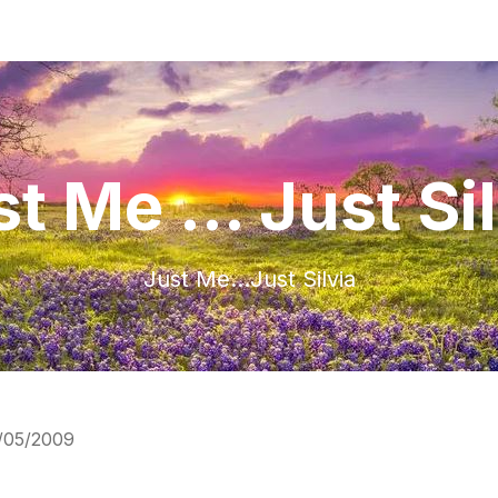
t Me ... Just Si
Just Me…Just Silvia
/05/2009