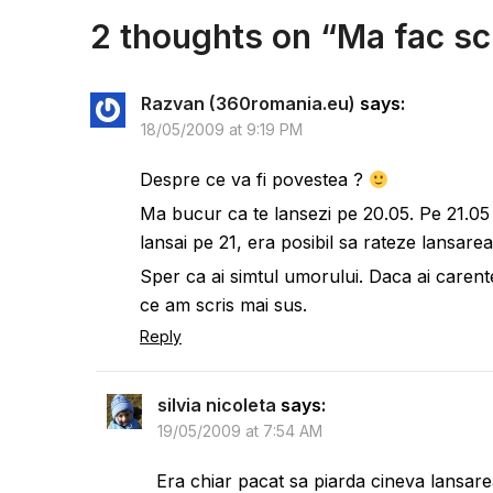
2 thoughts on “
Ma fac scr
Razvan (360romania.eu)
says:
18/05/2009 at 9:19 PM
Despre ce va fi povestea ?
Ma bucur ca te lansezi pe 20.05. Pe 21.05 
lansai pe 21, era posibil sa rateze lansare
Sper ca ai simtul umorului. Daca ai carente
ce am scris mai sus.
Reply
silvia nicoleta
says:
19/05/2009 at 7:54 AM
Era chiar pacat sa piarda cineva lansar