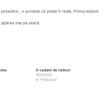
 povestire , o poveste ce poate fi realã. Primul episod
r apãrea mai pe searã.
casa
In cautare de cadouri
25/01/2011
In "Personal"