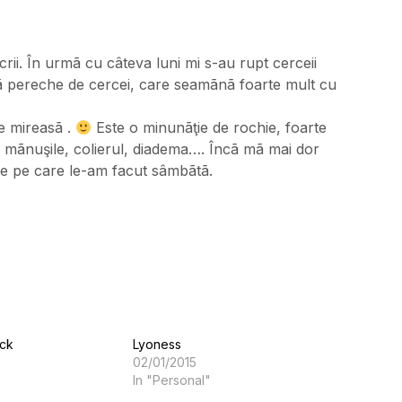
crii. În urmã cu câteva luni mi s-au rupt cerceii
ouã pereche de cercei, care seamãnã foarte mult cu
e mireasã .
Este o minunãţie de rochie, foarte
u mãnuşile, colierul, diadema…. Încã mã mai dor
le pe care le-am facut sâmbãtã.
ack
Lyoness
02/01/2015
In "Personal"