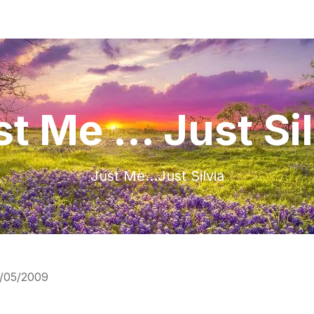
t Me ... Just Si
Just Me…Just Silvia
/05/2009