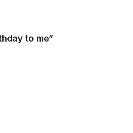
thday to me
”