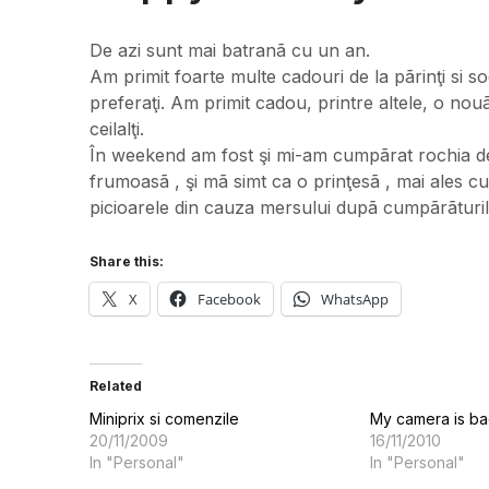
De azi sunt mai batranã cu un an.
Am primit foarte multe cadouri de la pãrinţi si so
preferaţi. Am primit cadou, printre altele, o n
ceilalţi.
În weekend am fost şi mi-am cumpãrat rochia d
frumoasã , şi mã simt ca o prinţesã , mai ales c
picioarele din cauza mersului dupã cumpãrãturi
Share this:
X
Facebook
WhatsApp
Related
Miniprix si comenzile
My camera is b
20/11/2009
16/11/2010
In "Personal"
In "Personal"