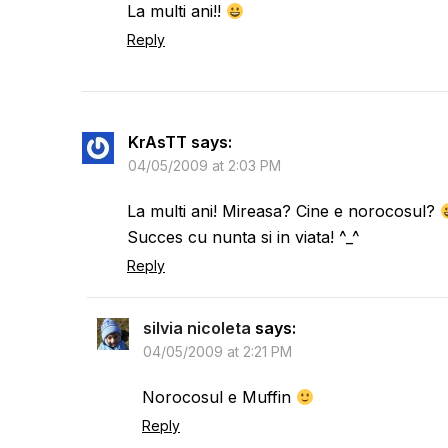
La multi ani!!
Reply
KrAsTT
says:
04/05/2009 at 2:03 PM
La multi ani! Mireasa? Cine e norocosul?
Succes cu nunta si in viata! ^_^
Reply
silvia nicoleta
says:
04/05/2009 at 2:21 PM
Norocosul e Muffin
Reply