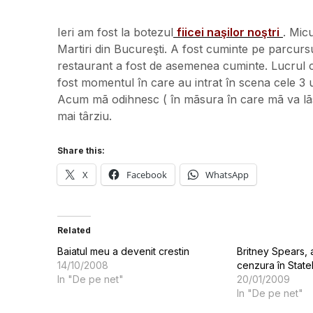
Ieri am fost la botezul
fiicei naşilor noştri
. Mic
Martiri din Bucureşti. A fost cuminte pe parcursul
restaurant a fost de asemenea cuminte. Lucrul c
fost momentul în care au intrat în scena cele 3 u
Acum mã odihnesc ( în mãsura în care mã va lãsa
mai târziu.
Share this:
X
Facebook
WhatsApp
Related
Baiatul meu a devenit crestin
Britney Spears, 
14/10/2008
cenzura în State
In "De pe net"
20/01/2009
In "De pe net"