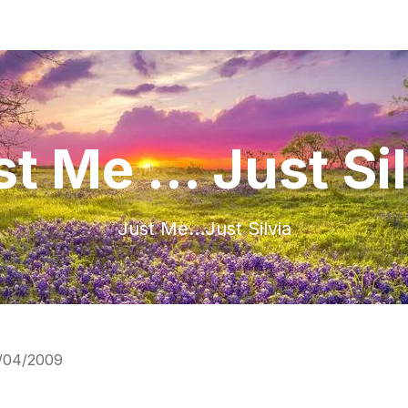
t Me ... Just Si
Just Me…Just Silvia
/04/2009