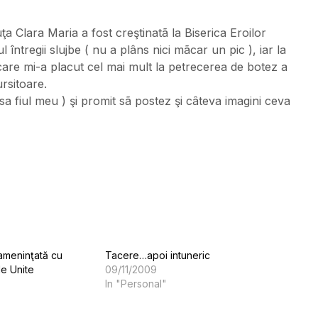
uţa Clara Maria a fost creştinatã la Biserica Eroilor
 întregii slujbe ( nu a plâns nici mãcar un pic ), iar la
are mi-a placut cel mai mult la petrecerea de botez a
rsitoare.
 fiul meu ) şi promit sã postez şi câteva imagini ceva
ameninţată cu
Tacere…apoi intuneric
le Unite
09/11/2009
In "Personal"