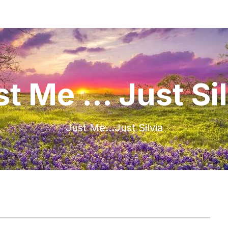
t Me ... Just Si
Just Me…Just Silvia