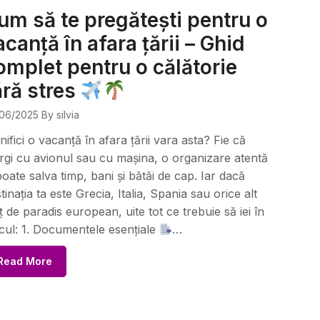
um să te pregătești pentru o
acanță în afara țării – Ghid
omplet pentru o călătorie
ără stres
06/2025
By silvia
nifici o vacanță în afara țării vara asta? Fie că
gi cu avionul sau cu mașina, o organizare atentă
 poate salva timp, bani și bătăi de cap. Iar dacă
tinația ta este Grecia, Italia, Spania sau orice alt
ț de paradis european, uite tot ce trebuie să iei în
cul: 1. Documentele esențiale
…
Read More