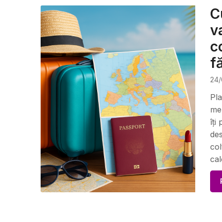
C
v
c
f
24/
Pla
mer
îți
des
col
cal