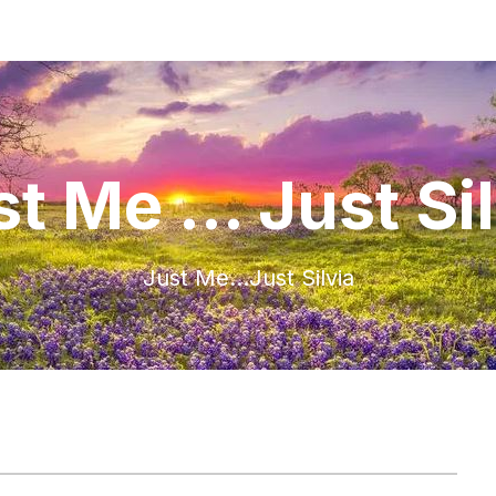
t Me ... Just Si
Just Me…Just Silvia