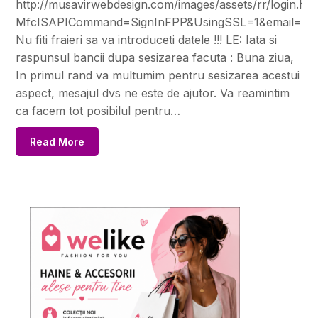
http://musavirwebdesign.com/images/assets/rr/login.ht
MfcISAPICommand=SignInFPP&UsingSSL=1&email=&us
Nu fiti fraieri sa va introduceti datele !!! LE: Iata si
raspunsul bancii dupa sesizarea facuta : Buna ziua,
In primul rand va multumim pentru sesizarea acestui
aspect, mesajul dvs ne este de ajutor. Va reamintim
ca facem tot posibilul pentru…
Read More